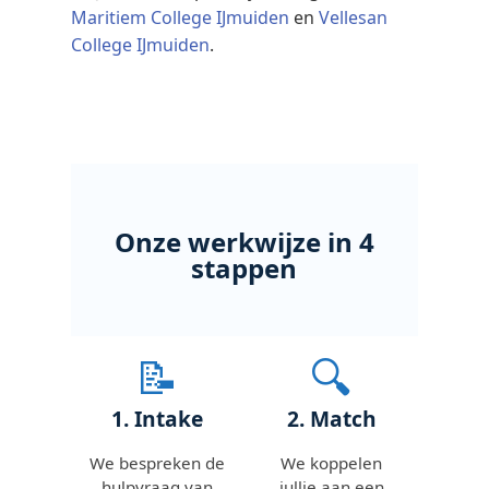
Maritiem College IJmuiden
en
Vellesan
College IJmuiden
.
Onze werkwijze in 4
stappen
📝
🔍
1. Intake
2. Match
We bespreken de
We koppelen
hulpvraag van
jullie aan een