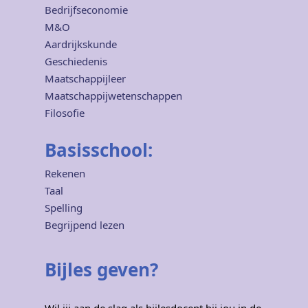
Bedrijfseconomie
M&O
Aardrijkskunde
Geschiedenis
Maatschappijleer
Maatschappijwetenschappen
Filosofie
Basisschool:
Rekenen
Taal
Spelling
Begrijpend lezen
Bijles geven?
Wil jij aan de slag als bijlesdocent bij jou in de