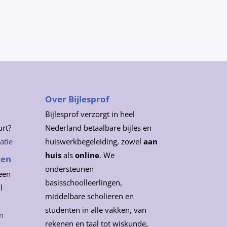
Over Bijlesprof
Bijlesprof verzorgt in heel
urt?
Nederland betaalbare bijles en
atie
huiswerkbegeleiding, zowel
aan
huis
als
online
. We
gen
ondersteunen
een
basisschoolleerlingen,
l
middelbare scholieren en
studenten in alle vakken, van
n
rekenen en taal tot wiskunde,