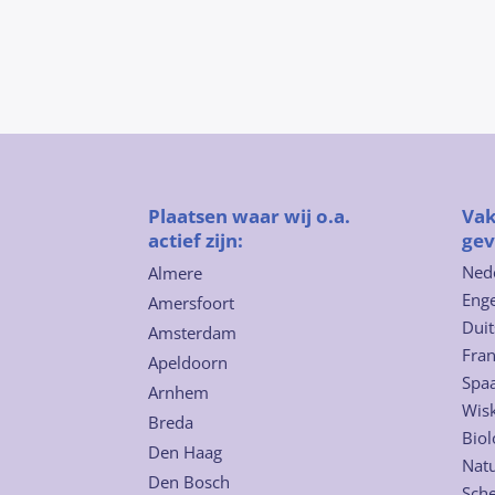
Plaatsen waar wij o.a.
Vak
actief zijn:
gev
Ned
Almere
Enge
Amersfoort
Duit
Amsterdam
Fra
Apeldoorn
Spa
Arnhem
Wis
Breda
Biol
Den Haag
Nat
Den Bosch
Sch