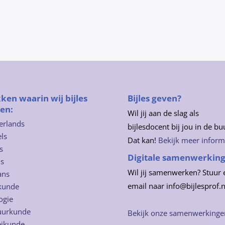
ken waarin wij bijles
Bijles geven?
en:
Wil jij aan de slag als
erlands
bijlesdocent bij jou in de bu
ls
Dat kan!
Bekijk meer inform
s
Digitale samenwerkin
ns
Wil jij samenwerken? Stuur 
ans
email naar info@bijlesprof.n
kunde
ogie
uurkunde
Bekijk onze samenwerkinge
eikunde