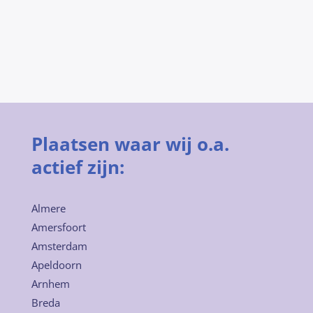
Plaatsen waar wij o.a.
actief zijn:
Almere
Amersfoort
Amsterdam
Apeldoorn
Arnhem
Breda