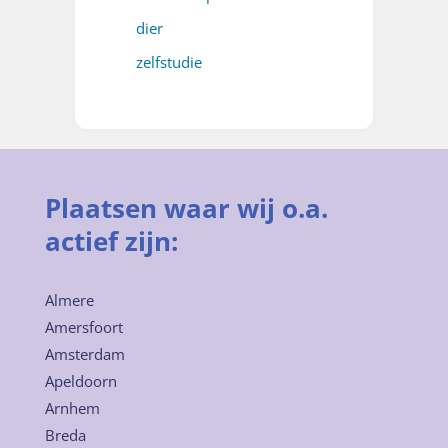
dier
zelfstudie
Plaatsen waar wij o.a.
actief zijn:
Almere
Amersfoort
Amsterdam
Apeldoorn
Arnhem
Breda