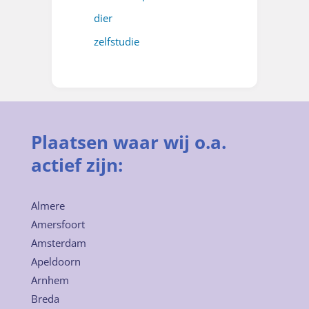
dier
zelfstudie
Plaatsen waar wij o.a.
actief zijn:
Almere
Amersfoort
Amsterdam
Apeldoorn
Arnhem
Breda