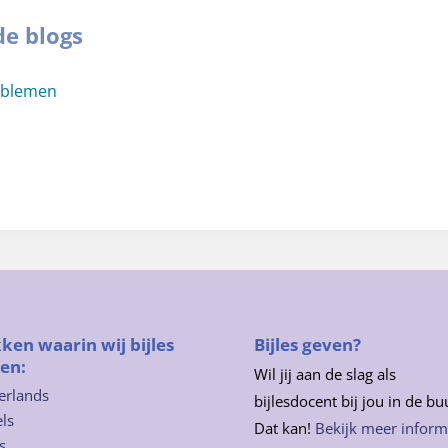
de blogs
oblemen
ken waarin wij bijles
Bijles geven?
en:
Wil jij aan de slag als
erlands
bijlesdocent bij jou in de bu
ls
Dat kan!
Bekijk meer inform
s