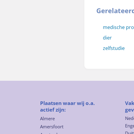
Gerelateer
medische pr
dier
zelfstudie
Plaatsen waar wij o.a.
Vak
actief zijn:
gev
Ned
Almere
Enge
Amersfoort
Duit