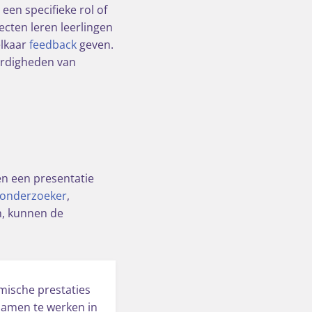
een specifieke rol of
cten leren leerlingen
elkaar
feedback
geven.
ardigheden van
en een presentatie
onderzoeker
,
n, kunnen de
mische prestaties
 samen te werken in