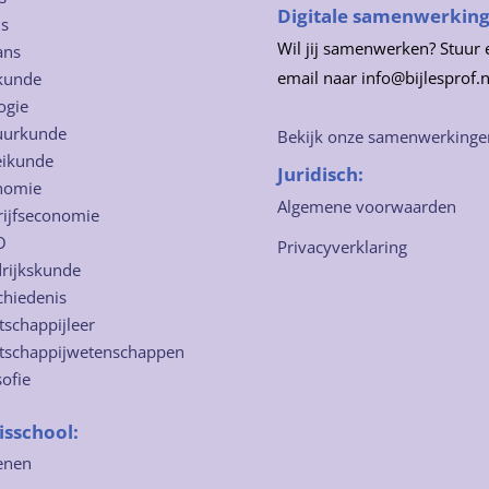
Digitale samenwerkin
ns
Wil jij samenwerken? Stuur 
ans
email naar info@bijlesprof.n
kunde
ogie
uurkunde
Bekijk onze samenwerkinge
eikunde
Juridisch:
nomie
Algemene voorwaarden
rijfseconomie
O
Privacyverklaring
rijkskunde
chiedenis
schappijleer
tschappijwetenschappen
sofie
isschool:
enen