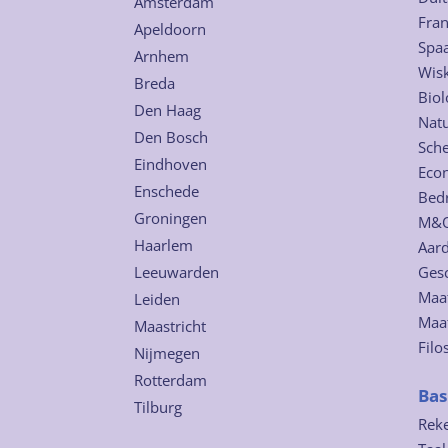
Amsterdam
Fra
Apeldoorn
Spa
Arnhem
Wis
Breda
Biol
Den Haag
Nat
Den Bosch
Sch
Eindhoven
Eco
Enschede
Bed
Groningen
M&
Haarlem
Aard
Leeuwarden
Ges
Maat
Leiden
Maa
Maastricht
Filo
Nijmegen
Rotterdam
Bas
Tilburg
Rek