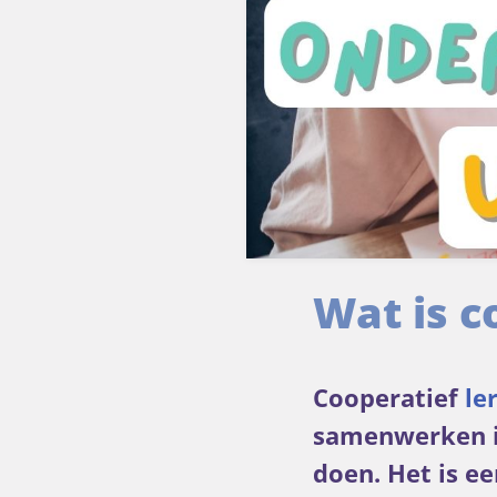
Wat is c
Cooperatief
le
samenwerken i
doen. Het is e