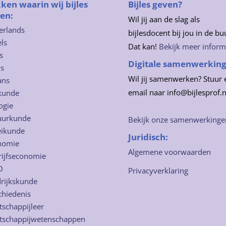
ken waarin wij bijles
Bijles geven?
en:
Wil jij aan de slag als
erlands
bijlesdocent bij jou in de bu
ls
Dat kan!
Bekijk meer inform
s
Digitale samenwerkin
ns
Wil jij samenwerken? Stuur 
ans
email naar info@bijlesprof.n
kunde
ogie
uurkunde
Bekijk onze samenwerkinge
eikunde
Juridisch:
nomie
Algemene voorwaarden
rijfseconomie
O
Privacyverklaring
rijkskunde
chiedenis
schappijleer
tschappijwetenschappen