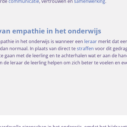
erde
communicatie
, vertrouwen en
samenwerking
.
an empathie in het onderwijs
pathie in het onderwijs is wanneer een
leraar
merkt dat een 
s dan normaal. In plaats van direct te
straffen
voor dit gedrag
e gaan met de leerling en te achterhalen wat er aan de hand
an de leraar de leerling helpen om zich beter te voelen en 
ardevolle eigenschap in het onderwijs, omdat het bijdraagt