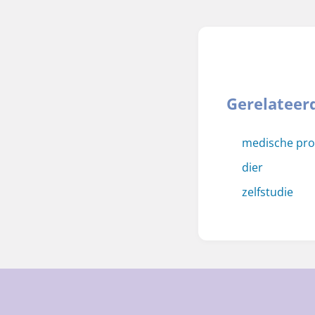
Gerelateer
medische pr
dier
zelfstudie