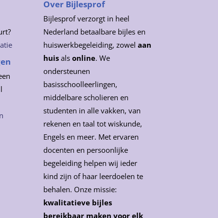
Over Bijlesprof
Bijlesprof verzorgt in heel
urt?
Nederland betaalbare bijles en
atie
huiswerkbegeleiding, zowel
aan
huis
als
online
. We
gen
ondersteunen
een
basisschoolleerlingen,
l
middelbare scholieren en
studenten in alle vakken, van
n
rekenen en taal tot wiskunde,
Engels en meer. Met ervaren
docenten en persoonlijke
begeleiding helpen wij ieder
kind zijn of haar leerdoelen te
behalen. Onze missie:
kwalitatieve bijles
bereikbaar maken voor elk