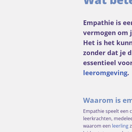
Empathie is ee
vermogen om je
Het is het ku
zonder dat je 
essentieel voo
leeromgeving
.
Waarom is emp
Empathie speelt een cr
leerkrachten, medelee
waarom een
leerling
z