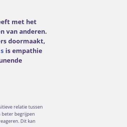
eeft met het
en van anderen.
rs doormaakt,
js
is empathie
eunende
itieve relatie tussen
 beter begrijpen
eageren. Dit kan