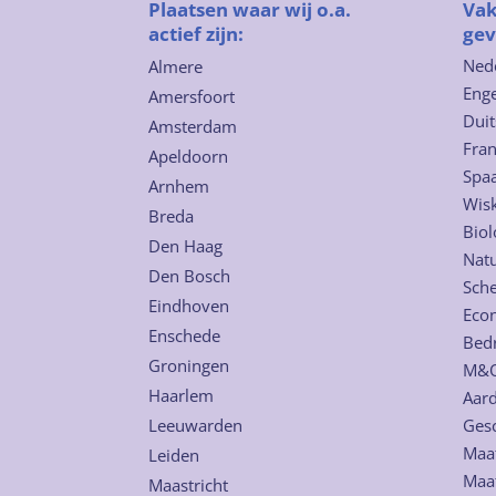
Plaatsen waar wij o.a.
Vak
actief zijn:
gev
Ned
Almere
Enge
Amersfoort
Duit
Amsterdam
Fra
Apeldoorn
Spa
Arnhem
Wis
Breda
Biol
Den Haag
Nat
Den Bosch
Sch
Eindhoven
Eco
Enschede
Bed
Groningen
M&
Haarlem
Aard
Leeuwarden
Ges
Maat
Leiden
Maa
Maastricht