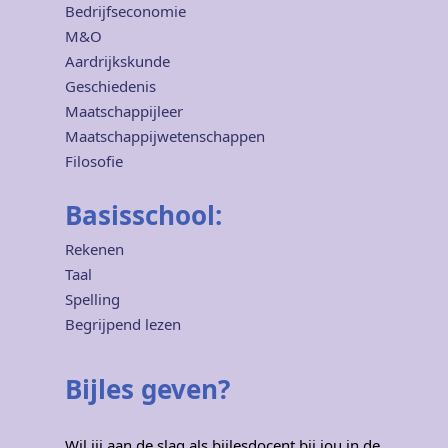
Bedrijfseconomie
M&O
Aardrijkskunde
Geschiedenis
Maatschappijleer
Maatschappijwetenschappen
Filosofie
Basisschool:
Rekenen
Taal
Spelling
Begrijpend lezen
Bijles geven?
Wil jij aan de slag als bijlesdocent bij jou in de