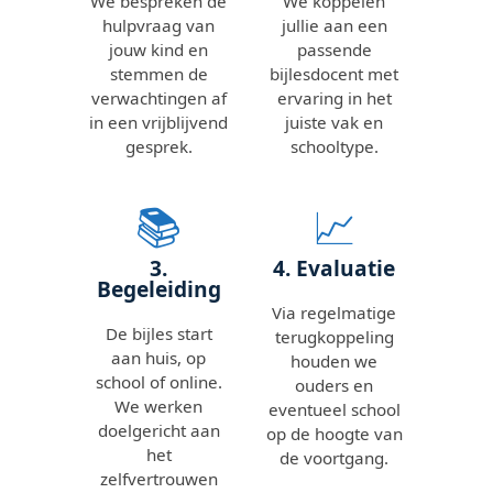
We bespreken de
We koppelen
hulpvraag van
jullie aan een
jouw kind en
passende
stemmen de
bijlesdocent met
verwachtingen af
ervaring in het
in een vrijblijvend
juiste vak en
gesprek.
schooltype.
📚
📈
3.
4. Evaluatie
Begeleiding
Via regelmatige
De bijles start
terugkoppeling
aan huis, op
houden we
school of online.
ouders en
We werken
eventueel school
doelgericht aan
op de hoogte van
het
de voortgang.
zelfvertrouwen