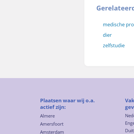
Gerelateer
medische pr
dier
zelfstudie
Plaatsen waar wij o.a.
Vak
actief zijn:
gev
Ned
Almere
Enge
Amersfoort
Duit
Amsterdam