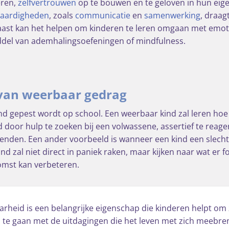
eren,
zelfvertrouwen
op te bouwen en te geloven in hun eige
vaardigheden
, zoals
communicatie
en
samenwerking
, draagt
ast kan het helpen om kinderen te leren omgaan met emot
ddel van ademhalingsoefeningen of mindfulness.
van weerbaar gedrag
ind gepest wordt op school. Een weerbaar kind zal leren hoe 
d door hulp te zoeken bij een volwassene, assertief te reage
rienden. Een ander voorbeeld is wanneer een kind een slech
nd zal niet direct in paniek raken, maar kijken naar wat er 
ekomst kan verbeteren.
arheid is een belangrijke eigenschap die kinderen helpt om z
 te gaan met de uitdagingen die het leven met zich meebre