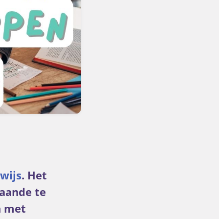
wijs
. Het
taande te
n met