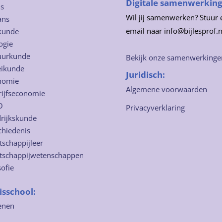
Digitale samenwerkin
ns
Wil jij samenwerken? Stuur 
ans
email naar info@bijlesprof.n
kunde
ogie
uurkunde
Bekijk onze samenwerkinge
eikunde
Juridisch:
nomie
Algemene voorwaarden
rijfseconomie
O
Privacyverklaring
rijkskunde
chiedenis
schappijleer
tschappijwetenschappen
sofie
isschool:
enen