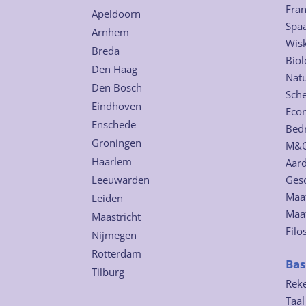
Fra
Apeldoorn
Spa
Arnhem
Wis
Breda
Biol
Den Haag
Nat
Den Bosch
Sch
Eindhoven
Eco
Enschede
Bed
Groningen
M&
Haarlem
Aard
Leeuwarden
Ges
Maat
Leiden
Maa
Maastricht
Filo
Nijmegen
Rotterdam
Bas
Tilburg
Rek
Taal