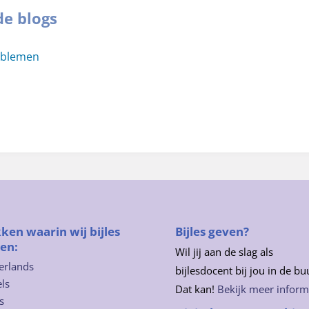
de blogs
oblemen
ken waarin wij bijles
Bijles geven?
en:
Wil jij aan de slag als
erlands
bijlesdocent bij jou in de bu
ls
Dat kan!
Bekijk meer inform
s