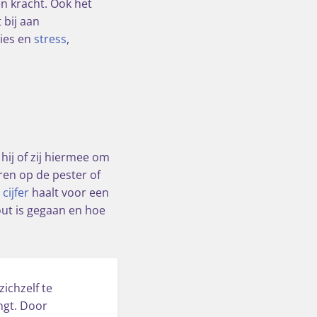
n kracht. Ook het
 bij aan
ies en
stress
,
hij of zij hiermee om
ren op de pester of
t
cijfer
haalt voor een
fout is gegaan en hoe
ichzelf te
ngt. Door