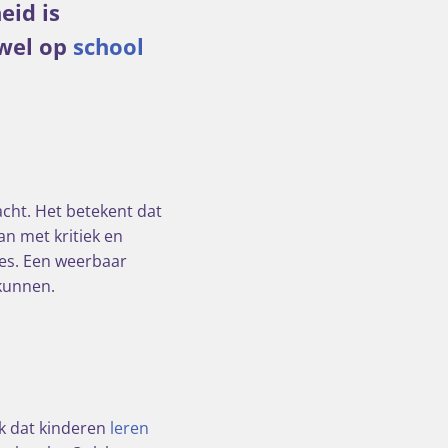
eid is
owel op
school
acht. Het betekent dat
an met kritiek en
ies. Een weerbaar
 kunnen.
k dat kinderen
leren