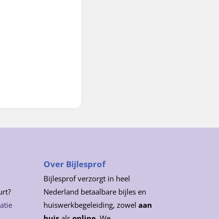
Over Bijlesprof
Bijlesprof verzorgt in heel
urt?
Nederland betaalbare bijles en
atie
huiswerkbegeleiding, zowel
aan
huis
als
online
. We