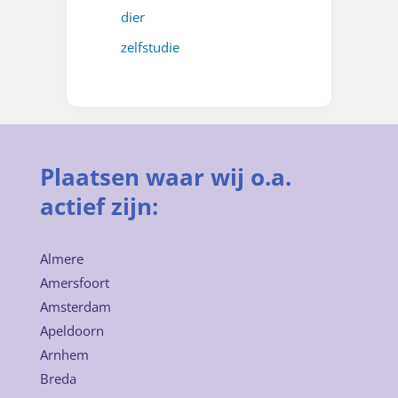
dier
zelfstudie
Plaatsen waar wij o.a.
actief zijn:
Almere
Amersfoort
Amsterdam
Apeldoorn
Arnhem
Breda