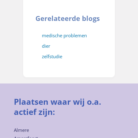
Gerelateerde blogs
medische problemen
dier
zelfstudie
Plaatsen waar wij o.a.
actief zijn:
Almere