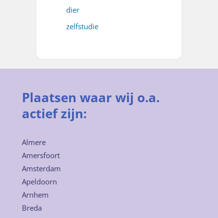
dier
zelfstudie
Plaatsen waar wij o.a.
actief zijn:
Almere
Amersfoort
Amsterdam
Apeldoorn
Arnhem
Breda