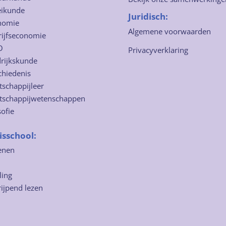
eikunde
Juridisch:
nomie
Algemene voorwaarden
rijfseconomie
O
Privacyverklaring
rijkskunde
chiedenis
schappijleer
tschappijwetenschappen
sofie
isschool:
enen
ling
ijpend lezen