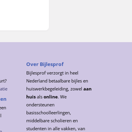
Over Bijlesprof
Bijlesprof verzorgt in heel
urt?
Nederland betaalbare bijles en
atie
huiswerkbegeleiding, zowel
aan
huis
als
online
. We
gen
ondersteunen
een
basisschoolleerlingen,
l
middelbare scholieren en
studenten in alle vakken, van
n