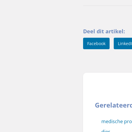
Deel dit artikel:
Facebook
Linked
Gerelateer
medische pr
dier