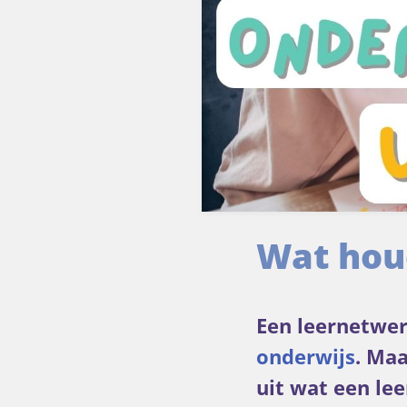
Wat houd
Een leernetwer
onderwijs
. Maa
uit wat een le