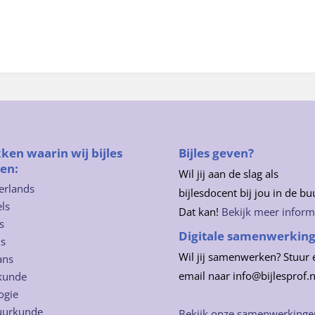
ken waarin wij bijles
Bijles geven?
en:
Wil jij aan de slag als
erlands
bijlesdocent bij jou in de bu
ls
Dat kan!
Bekijk meer inform
s
Digitale samenwerkin
ns
Wil jij samenwerken? Stuur 
ans
email naar info@bijlesprof.n
kunde
ogie
uurkunde
Bekijk onze samenwerkinge