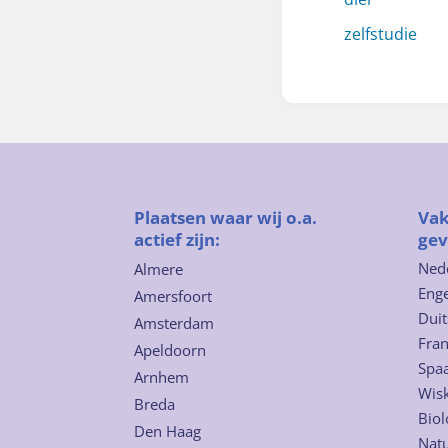
zelfstudie
Plaatsen waar wij o.a.
Vak
actief zijn:
gev
Ned
Almere
Enge
Amersfoort
Duit
Amsterdam
Fra
Apeldoorn
Spa
Arnhem
Wis
Breda
Biol
Den Haag
Nat