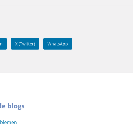
In
X (Twitter)
WhatsApp
de blogs
oblemen