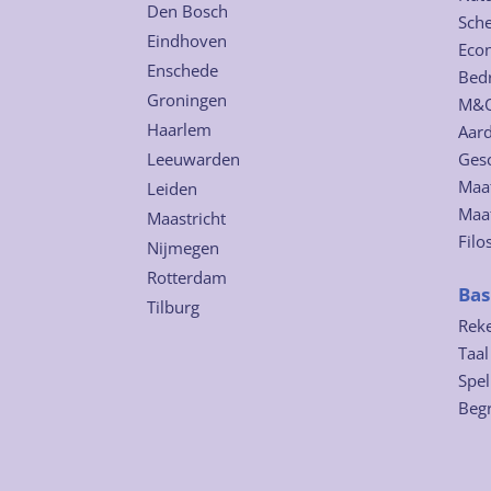
Den Bosch
Sch
Eindhoven
Eco
Enschede
Bed
Groningen
M&
Haarlem
Aard
Leeuwarden
Ges
Maat
Leiden
Maa
Maastricht
Filo
Nijmegen
Rotterdam
Bas
Tilburg
Rek
Taal
Spel
Begr