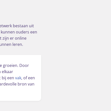
etwerk bestaan uit
k kunnen ouders een
zijn er online
unnen leren.
e groeien. Door
n elkaar
 bij een
vak
, of een
aardevolle bron van