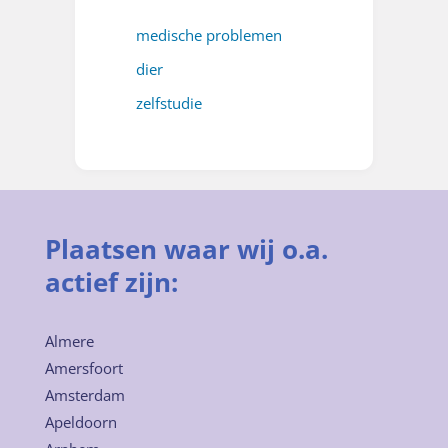
medische problemen
dier
zelfstudie
Plaatsen waar wij o.a.
actief zijn:
Almere
Amersfoort
Amsterdam
Apeldoorn