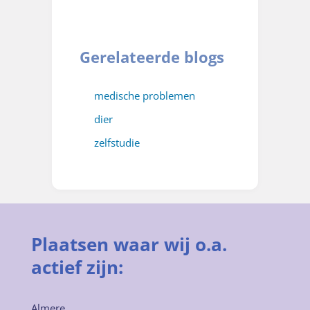
Gerelateerde blogs
medische problemen
dier
zelfstudie
Plaatsen waar wij o.a.
actief zijn:
Almere