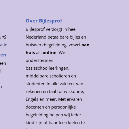
Over Bijlesprof
Bijlesprof verzorgt in heel
urt?
Nederland betaalbare bijles en
atie
huiswerkbegeleiding, zowel
aan
huis
als
online
. We
gen
ondersteunen
een
basisschoolleerlingen,
l
middelbare scholieren en
studenten in alle vakken, van
n
rekenen en taal tot wiskunde,
Engels en meer. Met ervaren
docenten en persoonlijke
begeleiding helpen wij ieder
kind zijn of haar leerdoelen te