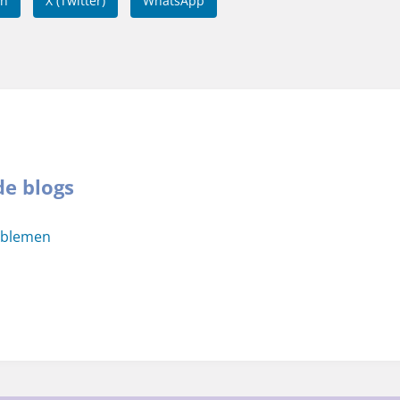
In
X (Twitter)
WhatsApp
de blogs
oblemen