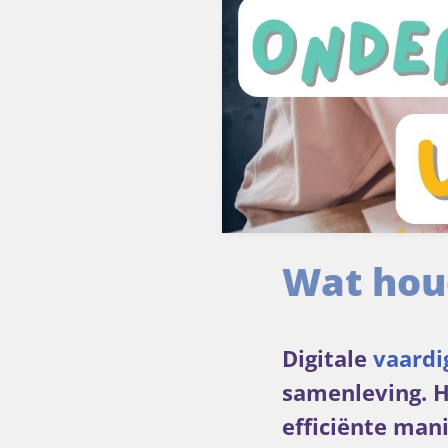
Wat houd
Digitale
vaardi
samenleving. H
efficiënte man