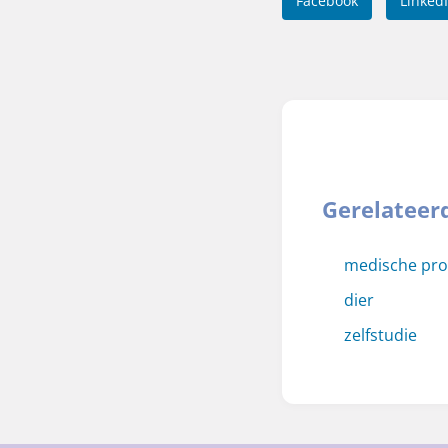
Facebook
Linked
Gerelateer
medische pr
dier
zelfstudie