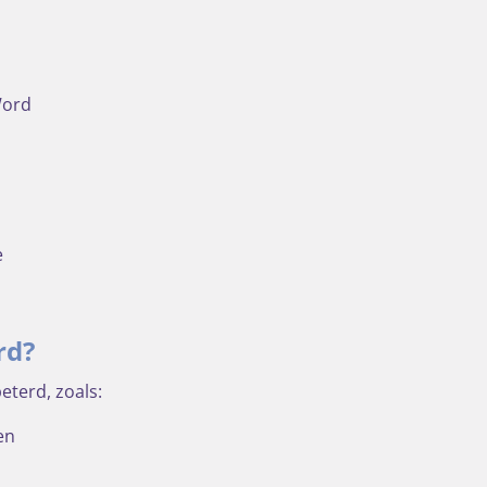
Word
e
rd?
eterd, zoals:
en