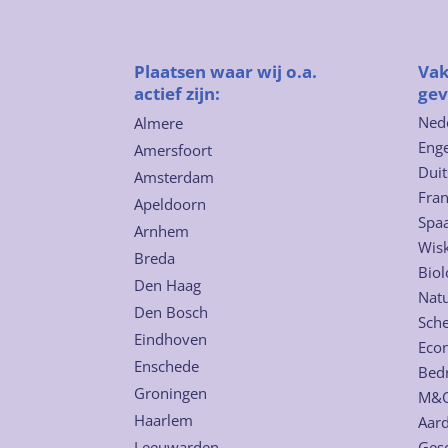
Plaatsen waar wij o.a.
Vak
actief zijn:
gev
Ned
Almere
Enge
Amersfoort
Duit
Amsterdam
Fra
Apeldoorn
Spa
Arnhem
Wis
Breda
Biol
Den Haag
Nat
Den Bosch
Sch
Eindhoven
Eco
Enschede
Bed
Groningen
M&
Haarlem
Aard
Leeuwarden
Ges