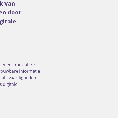
ik van
en door
gitale
heden cruciaal. Ze
trouwbare informatie
itale vaardigheden
 digitale