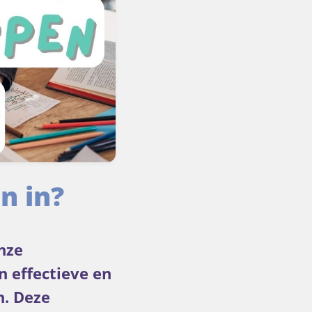
n in?
nze
 effectieve en
n. Deze