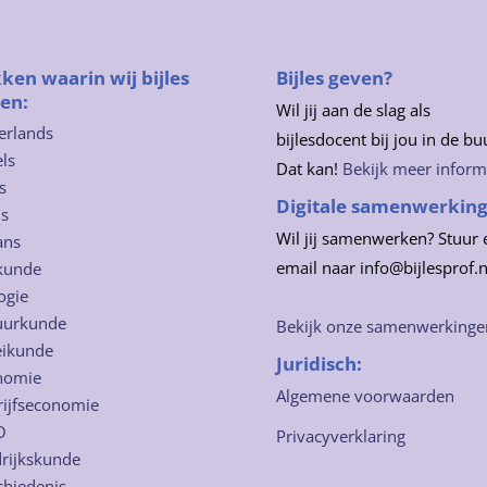
ken waarin wij bijles
Bijles geven?
en:
Wil jij aan de slag als
erlands
bijlesdocent bij jou in de bu
ls
Dat kan!
Bekijk meer inform
s
Digitale samenwerkin
ns
Wil jij samenwerken? Stuur 
ans
email naar info@bijlesprof.n
kunde
ogie
uurkunde
Bekijk onze samenwerkinge
eikunde
Juridisch:
nomie
Algemene voorwaarden
rijfseconomie
O
Privacyverklaring
rijkskunde
chiedenis