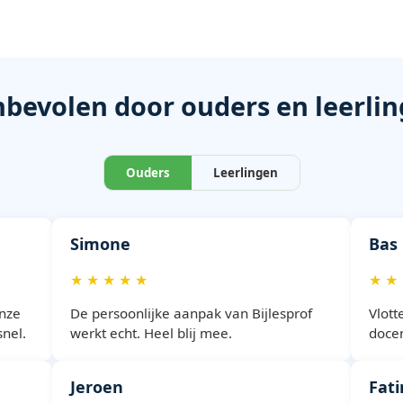
bevolen door ouders en leerli
Ouders
Leerlingen
Simone
Bas
★ ★ ★ ★ ★
★ ★
onze
De persoonlijke aanpak van Bijlesprof
Vlott
snel.
werkt echt. Heel blij mee.
docen
Jeroen
Fat