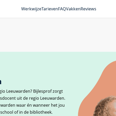
Werkwijze
Tarieven
FAQ
Vakken
Reviews
n
egio Leeuwarden? Bijlesprof zorgt
esdocent uit de regio Leeuwarden.
eeuwarden waar én wanneer het jou
school of in de bibliotheek.