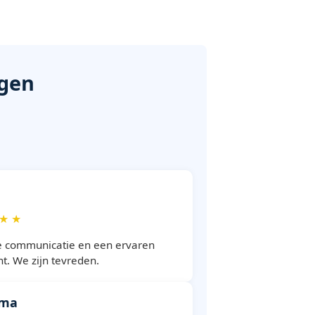
ngen
 ★ ★
e communicatie en een ervaren
t. We zijn tevreden.
ima